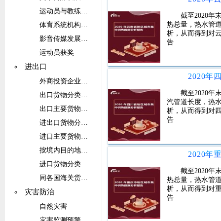
运动员与教练员人数
截至2020
热总量，热水管
体育系统机构人员
析，从而得到对
影音传媒发展概况
告
运动员获奖
进出口
2020
外商投资企业货物进出口总额
截至2020
出口货物分类金额
汽管道长度，热
出口主要货物数量和金额
析，从而得到对
告
进出口货物分类金额
进口主要货物数量和金额
按境内目的地和货源地分货物进出口总额
2020
进口货物分类金额(按SITC分类)
截至2020
同各国海关货物进出口总额
热总量，热水管
析，从而得到对
灾害防治
告
自然灾害
灾害监测预警系统建设