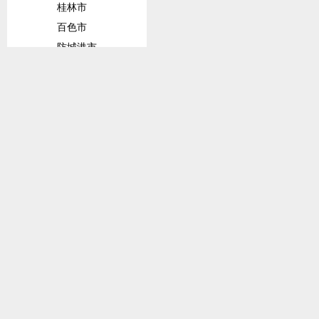
桂林市
百色市
防城港市
崇左市
上海市
金山区
四川省
宜宾市
广安市
南充市
泸州市
广元市
达州市
攀枝花市
眉山市
甘孜藏族自治州