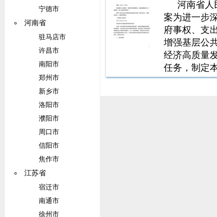
河南省人
宁德市
案为进一步
河南省
府事权、支
驻马店市
增强基层公
许昌市
经济高质量
南阳市
任务，制定
郑州市
到县（市）
算。根据中
新乡市
得税、个人所
洛阳市
濮阳市
周口市
信阳市
焦作市
江苏省
宿迁市
南通市
徐州市