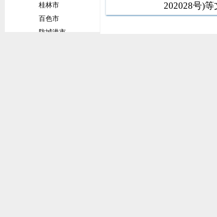
202028
桂林市
籍电子注册
百色市
教育公平公
防城港市
益，寄托着
崇左市
上海市
金山区
四川省
宜宾市
广安市
南充市
泸州市
广元市
达州市
攀枝花市
眉山市
甘孜藏族自治州