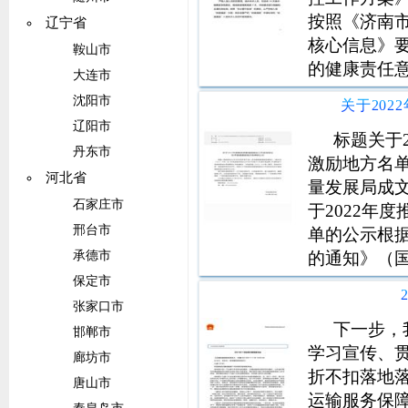
按照《济南
辽宁省
核心信息》
鞍山市
的健康责任
大连市
实专仓监管
沈阳市
措施，做到
辽阳市
途风险，加
标题关于
丹东市
激励地方名
河北省
量发展局成文日
石家庄市
于2022年
邢台市
单的公示根
的通知》（国
承德市
2022年度
保定市
知》（市监信
张家口市
合评价，现将
下一步，
邯郸市
学习宣传、
廊坊市
折不扣落地
唐山市
运输服务保障