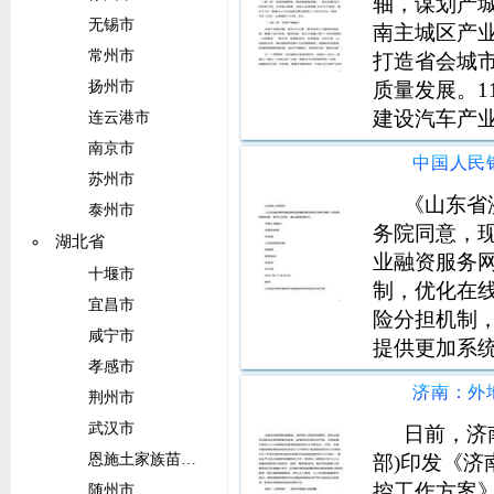
轴，谋划产
无锡市
南主城区产
常州市
打造省会城
质量发展。1
扬州市
建设汽车产
连云港市
能源集团、
南京市
等4个优质项
苏州市
南市科技局
《山东省
泰州市
务院同意，
湖北省
业融资服务
十堰市
制，优化在
宜昌市
险分担机制
咸宁市
提供更加系
孝感市
构合作，针
荆州市
质押融资、
武汉市
新型企业上
日前，济
部)印发《济
恩施土家族苗族自治州
控工作方案
随州市