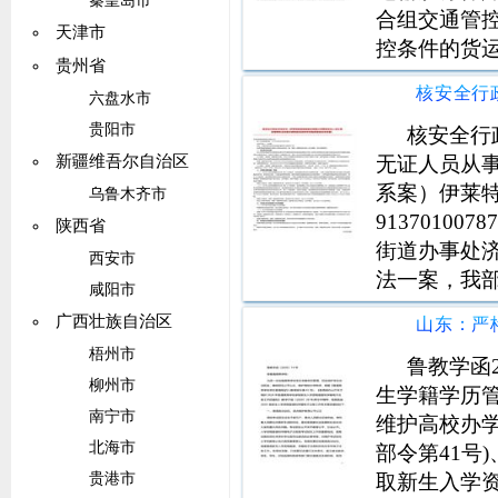
秦皇岛市
合组交通管
天津市
控条件的货
贵州省
恶劣天气等
六盘水市
队，强化运
贵阳市
况下能源运
核安全行
无证人员从
新疆维吾尔自治区
系案）伊莱
乌鲁木齐市
9137010
陕西省
街道办事处济
西安市
法一案，我
咸阳市
违法事实和
广西壮族自治区
取得无损检
梧州市
和未按操作
鲁教学函
柳州市
生学籍学历
南宁市
维护高校办
北海市
部令第41号
取新生入学
贵港市