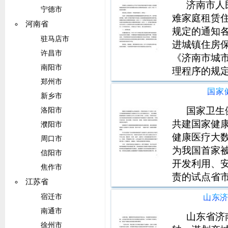
济南市人
宁德市
难家庭租赁
河南省
规定的通知
驻马店市
进城镇住房
许昌市
《济南市城
南阳市
理程序的规
郑州市
标准及办理
国家
员租赁住房
新乡市
们，并提出
国家卫生
洛阳市
指
共建国家健
濮阳市
健康医疗大
周口市
为我国首家
信阳市
开发利用、
焦作市
责的试点省
江苏省
建设国家健
山东
宿迁市
要作为全国
南通市
济南市市长王
山东省济
徐州市