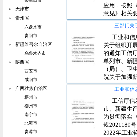
秦皇岛市
应用，按照
天津市
意见》相关要
贵州省
合发展试点
六盘水市
入选工业和
贵阳市
企业，包括
工业和信
关于组织开展
新疆维吾尔自治区
的通知工信厅
乌鲁木齐市
单列市、新
陕西省
（局）、卫
西安市
院关于加强
咸阳市
家老龄事业
广西壮族自治区
养老产业发展
梧州市
老产品和服
工信厅信
柳州市
市、新疆生
南宁市
为贯彻落实
北海市
规20211
2022年工
贵港市