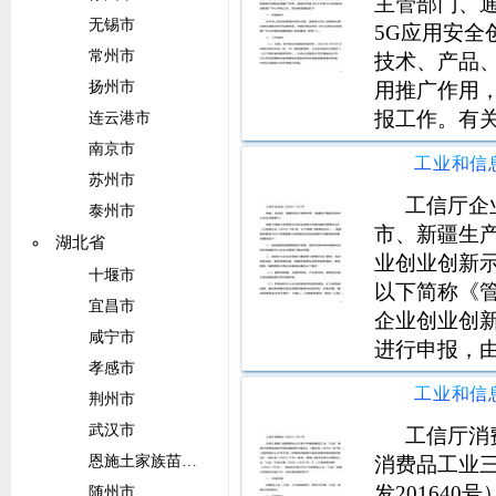
主管部门、
无锡市
5G应用安全
常州市
技术、产品
用推广作用，
扬州市
报工作。有
连云港市
备独立法人
南京市
符合《5G
苏州市
（附件1）
工信厅企
泰州市
市、新疆生
湖北省
业创业创新示
十堰市
以下简称《管
宜昌市
企业创业创
咸宁市
进行申报，
孝感市
门提出申请
荆州市
求，结合地
武汉市
况，择优推
工信厅消
消费品工业
恩施土家族苗族自治州
发20164
随州市