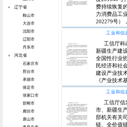
费持续恢复的
辽宁省
力消费品工业
鞍山市
202279
大连市
申报工作。
沈阳市
利于开展三
辽阳市
思路清晰明
工信厅科
丹东市
新疆生产建
河北省
全国性行业
石家庄市
民经济和社会
邢台市
建设产业技
《产业技术
承德市
201545
保定市
报工作。有
张家口市
务平台分试
工信厅信
邯郸市
市、新疆生
廊坊市
部机关有关
唐山市
链、全价值