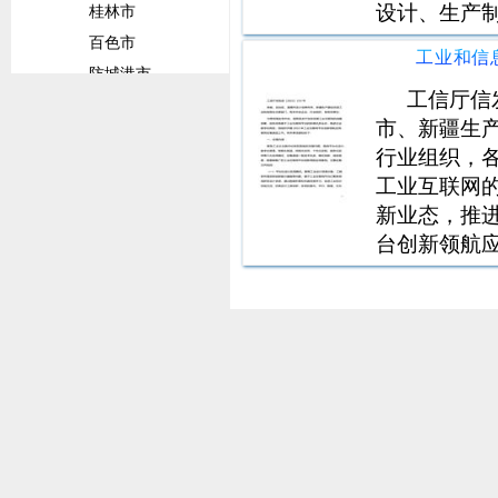
设计、生产
桂林市
在中华人民
百色市
经营活动场
防城港市
况、无被执
工信厅信
崇左市
市、新疆生
上海市
行业组织，
金山区
工业互联网
四川省
新业态，推进
宜宾市
台创新领航
广安市
程度低、管
南充市
台贯通全业
字化供应链
泸州市
广元市
达州市
攀枝花市
眉山市
甘孜藏族自治州