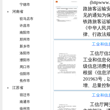
(httpw
宁德市
路旅客运输
河南省
见的通知为
驻马店市
铁路旅客运
许昌市
《中华人民
南阳市
律、行政法
郑州市
理办法》（交
安全检查管
新乡市
工信厅信
洛阳市
工业和信息
濮阳市
级信息消费持
周口市
根据《信息
信阳市
201963
焦作市
增、总量控制
江苏省
工作。二、
宿迁市
辖市及计划单
南通市
城市相关材
工信厅网
徐州市