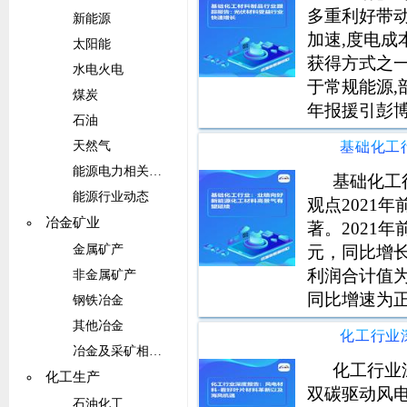
多重利好带
新能源
加速,度电成
太阳能
获得方式之
水电火电
于常规能源,
煤炭
年报援引彭博
石油
中,光伏和风
天然气
能源电力相关设备
基础化工
能源行业动态
观点2021
冶金矿业
著。2021
元，同比增长
金属矿产
利润合计值为2
非金属矿产
同比增速为正
钢铁冶金
年前三季度整
其他冶金
相比去年同期提
冶金及采矿相关设备
化工行业
化工生产
双碳驱动风
石油化工