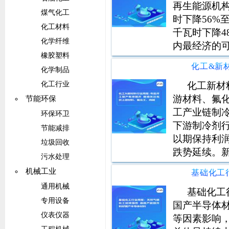
再生能源机构，
煤气化工
时下降56%至
化工材料
千瓦时下降4
化学纤维
内最经济的
橡胶塑料
球，截至20
化学制品
化工新材
化工行业
游材料、氟化
节能环保
工产业链制
环保环卫
下游制冷剂
节能减排
以期保持利
垃圾回收
跌势延续。
污水处理
推进。光伏
机械工业
通用机械
基础化工
专用设备
国产半导体
仪表仪器
等因素影响，