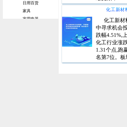
日用百货
关注凯赛生
家具
关标的。风
家用电器
化工新材
中寻求机会投资要
餐具厨具
跌幅4.51%
卫浴设施
化工行业涨跌幅
家纺用品
1.31个点
宠物用品
名第7位。板块
家居行业
点,跑赢创业板
快消用品
母婴用品
化妆品与护理品
洗涤用品
奢侈品
时尚生活
快消行业
服装纺织