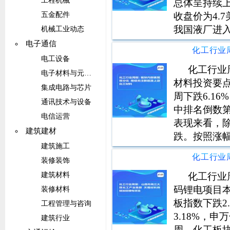
工程机械
总体呈持续上
收盘价为4.
五金配件
我国液厂进
机械工业动态
厂开工率下
电子通信
电工设备
化工行业
电子材料与元器件
材料投资要点
集成电路与芯片
周下跌6.16
通讯技术与设备
中排名倒数
电信运营
表现来看，除
建筑建材
跌。按照涨幅
建筑施工
（6.35%）
装修装饰
（8.26%）。
化工行业
建筑材料
码锂电项目本
装修材料
板指数下跌2.
工程管理与咨询
3.18%，
建筑行业
周，化工板块