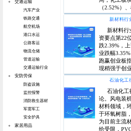
交通运输
（2.52%）
汽车产业
胶制品（0.
铁路交通
（8.44%）
航空机场
新材料行
港口水运
资要点第22位。
公路客运
跌2.39%，
物流仓储
业跌幅3.35
管道运输
跑赢创业板指
现稍强于创业
交通运输行业
板指数1.07
安防劳保
防盗设施
石油化工
监控报警
论。风电装
消防救生器材
材料领域，
军需军工
于环氧树脂
安全护具
为目前主流
家居用品
给受限，PV