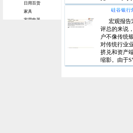
日用百货
长期贷款同比
硅谷银行
家具
41.4%；房
家用电器
宏观报告
评总的来说
餐具厨具
户不像传统
卫浴设施
对传统行业
家纺用品
挤兑和资产
宠物用品
缩影。由于
家居行业
管反应迅速
快消用品
母婴用品
化妆品与护理品
洗涤用品
奢侈品
时尚生活
快消行业
服装纺织