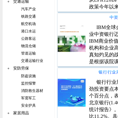
交通运输
政策今年以
汽车产业
房贷款利率
铁路交通
中
资者也关注
航空机场
IBM全
港口水运
业中资银行迈
公路客运
IBM商业价
物流仓储
机构和企业
管道运输
真知灼见的
是根据该院课
交通运输行业
询服务部正
安防劳保
助各个公司
防盗设施
银行行业
监控报警
劲投资要点本
消防救生器材
个百分点，表现
军需军工
北京银行(1
安全护具
统计报告》。
家居用品
比11.2%