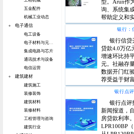
工程机械
型。Arun
询、系统集
五金配件
帮助定义和实
机械工业动态
略定义与战
电子通信
银行：
虚拟银行颠
电工设备
银行信贷
电子材料与元器件
贷款4.0万
集成电路与芯片
增速环比持平
通讯技术与设备
元。社融存量
电信运营
数据开门红验
建筑建材
荐受益于财
建筑施工
常熟银行、
银行点
装修装饰
改善的平安
银行点评
建筑材料
新闻报道，自
装修材料
房贷款利率
工程管理与咨询
LPR100B
建筑行业
从LPR120