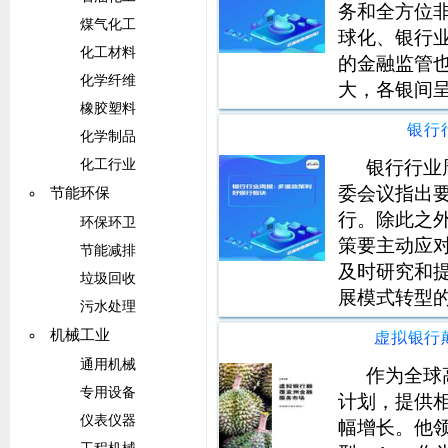
务和全方位
煤气化工
球化、银行
化工材料
的金融监管
化学纤维
大，各银间
橡胶塑料
管理行业潜力
银行
化学制品
告》显示，2
亿人民币。
银行行业
化工行业
委会议指出
节能环保
行。除此之
环保环卫
策要主动应
节能减排
及时研究和
垃圾回收
展模式转型
污水处理
稳定。除此
机械工业
绩，我们维
通用机械
作为全球
专用设备
计划，提供
仪表仪器
幅增长。他