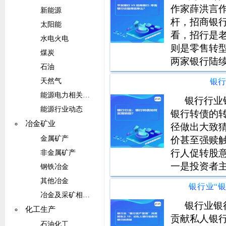
作家薛洪言
新能源
杆，招商银
太阳能
看，招行是
水电火电
则是零售转
煤炭
两家银行陆续
石油
中取得了怎
银
天然气
试图回答两
能源电力相关设备
银行行业
能源行业动态
银行转债的
冶金矿业
径做出大致
价甚至强赎
金属矿产
行人促转股
非金属矿产
一是投资者主
钢铁冶金
二是发行人
其他冶金
冶金及采矿相关设备
银行业银
化工生产
贡献私人银
石油化工